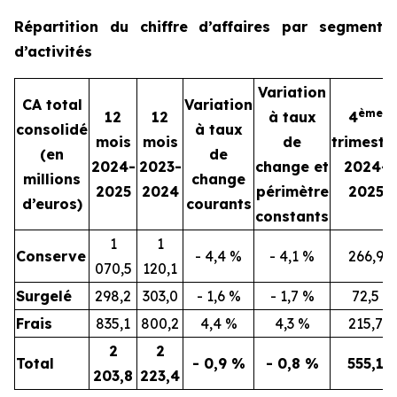
Répartition du chiffre d’affaires par segment
d’activités
Variation
CA total
Variation
ème
12
12
à taux
4
consolidé
à taux
mois
mois
de
trimestr
(en
de
2024-
2023-
change et
2024-
millions
change
2025
2024
périmètre
2025
d’euros)
courants
constants
1
1
Conserve
- 4,4 %
- 4,1 %
266,9
070,5
120,1
Surgelé
298,2
303,0
- 1,6 %
- 1,7 %
72,5
Frais
835,1
800,2
4,4 %
4,3 %
215,7
2
2
Total
- 0,9 %
- 0,8 %
555,1
203,8
223,4