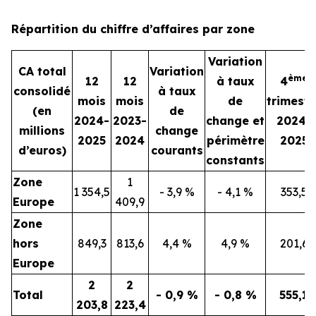
Répartition du chiffre d’affaires par zone
Variation
CA total
Variation
ème
12
12
à taux
4
consolidé
à taux
mois
mois
de
trimestr
(en
de
2024-
2023-
change et
2024-
millions
change
2025
2024
périmètre
2025
d’euros)
courants
constants
Zone
1
1 354,5
- 3,9 %
- 4,1 %
353,5
Europe
409,9
Zone
hors
849,3
813,6
4,4 %
4,9 %
201,6
Europe
2
2
Total
- 0,9 %
- 0,8 %
555,1
203,8
223,4