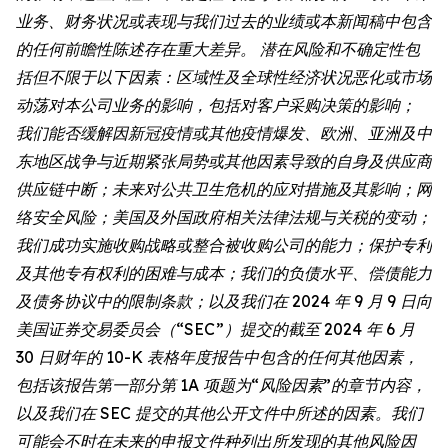
业务、财务状况或表现与我们过去的业绩或本新闻稿中包含
的任何前瞻性陈述存在重大差异。 潜在风险和不确定性包
括但不限于以下因素：区域性及全球性经济状况恶化或市场
动荡对本公司业务的影响，包括对客户采购决策的影响；
我们能否缓解因新冠疫情或其他疫情爆发、欧洲、亚洲及中
东地区战争与近期紧张局势或其他因素导致的自身及供应商
供应链中断；未来对公共卫生危机的应对措施及其影响；网
络安全风险；美国及外国政府相关法律法规与关税的变动；
我们成功实施收购战略或整合被收购公司的能力；保护专利
及其他专有权利的困难与成本；我们的负债水平、偿债能力
及债务协议中的限制条款；以及我们在 2024 年 9 月 9 日向
美国证券交易委员会（“SEC”）提交的截至 2024 年 6 月
30 日财年的 10-K 表格年度报告中包含的任何其他因素，
包括该报告第一部分第 1A 项题为“风险因素”的章节内容，
以及我们在 SEC 提交的其他公开文件中所述的因素。我们
可能会不时在未来的申报文件种列出所发现的其他风险因