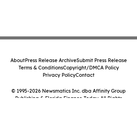
About
Press Release Archive
Submit Press Release
Terms & Conditions
Copyright/DMCA Policy
Privacy Policy
Contact
© 1995-2026 Newsmatics Inc. dba Affinity Group
Publishing & Florida Finance Today. All Rights
Reserved.
Cookie Settings / Your Privacy Choices