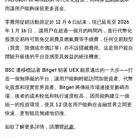
而讓用戶能夠保留更多資金。
零費用促銷活動原定於 12 月 6 日結束，現已延長至 2026
年 1 月 16 日， 讓用戶在超過一個月的時間內，進行代幣化
股票交易時可豁免交易費及燃氣費等手續費，任何交易類型
（買賣、限價或市價訂單）亦不設隱藏費用。這是用戶親自
體驗升級後的平台並感受其效益的絕佳機會。
BSC 遷移標誌著 Bitget 朝著 UEX 願景邁出的一大步——打
造一個無障礙的平台，讓用戶能夠輕鬆訪問加密資產、代幣
化股票和現實世界資產。Bitget 將傳統市場連接至數碼市
場，後者的成本較低和執行速度較高， 因而能夠建立一個
統一的投資環境，使其 1.2 億名用戶能夠在金融世界之間更
快速、更智能且無縫地切換。
如欲了解更多詳情，請瀏覽
此處
。