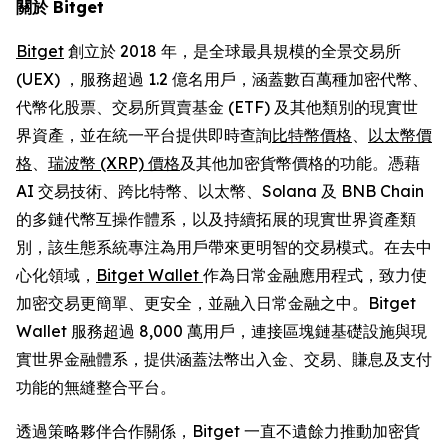
關於 Bitget
Bitget
創立於 2018 年，是全球最具規模的全景交易所
(UEX) ，服務超過 1.2 億名用戶，涵蓋數百萬種加密代幣、
代幣化股票、交易所買賣基金 (ETF) 及其他類別的現實世
界資產，並在統一平台提供即時查詢
比特幣價格
、
以太幣價
格
、
瑞波幣 (XRP) 價格
及其他加密貨幣價格的功能。憑藉
AI 交易技術、跨比特幣、以太幣、Solana 及 BNB Chain
的多鏈代幣互操作體系，以及持續拓展的現實世界資產類
別，該生態系統專注為用戶帶來更明智的交易模式。在去中
心化領域，
Bitget Wallet
作為日常金融應用程式，致力使
加密交易更簡單、更安全，並融入日常金融之中。Bitget
Wallet 服務超過 8,000 萬用戶，連接區塊鏈基礎設施與現
實世界金融體系，提供涵蓋法幣出入金、交易、賺息及支付
功能的無縫整合平台。
透過策略夥伴合作關係，Bitget 一直不遺餘力推動加密貨