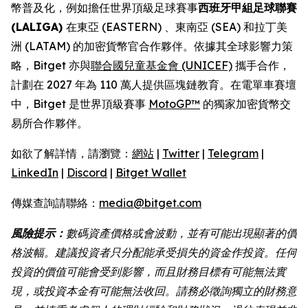
幣普及化，例如擔任世界頂級足球賽事
西班牙甲組足球聯賽
(LALIGA)
在東亞 (EASTERN) 、東南亞 (SEA) 和拉丁美
洲 (LATAM) 的加密貨幣官合作夥伴。依據其全球影響力策
略，Bitget 亦與
聯合國兒童基金會 (UNICEF)
攜手合作，
計劃在 2027 年為 110 萬人提供區塊鏈教育。在電單車賽壇
中，Bitget 是世界頂級賽事
MotoGP™
的獨家加密貨幣交
易所合作夥伴。
如欲了解詳情，請瀏覽：
網站
|
Twitter
|
Telegram
|
LinkedIn
|
Discord
|
Bitget Wallet
傳媒查詢請聯絡：
media@bitget.com
風險提示：
數碼資產價格或會波動，並有可能出現顯著的價
格波幅。建議投資者只分配能承受損失的資金作投資。任何
投資的價值可能會受到影響，而且財務目標有可能無法實
現，或投資本金有可能無法收回。請務必徵詢獨立的財務意