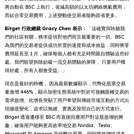
將自動在 BSC 上執行，省減高額的以太坊網絡燃氣費用，
而結合零交易費用，上述變動使交易者能夠節省更多。
Bitget 行政總裁 Gracy Chen 表示：
「這確實與聆聽我
們的社區有關，務求提供對他們而言最重要的一切。BSC
為我們的交易者提供成功所需的速度和成本效益，同時將零
費用延長至 1 月，確保每個人都有充足時間親自體驗這些好
處。我們盼望拆除妨礙一流交易體驗的屏障， 只要用戶獲
得好處，所有人都會受益。」
現在是最好的時機， 因為最新數據顯示，代幣化股票交易
量激增 446%，顯示加密生態系統中對於可接觸股權交易的
需求急增。此增長突顯了用戶希望與傳統市場互動的方式出
現徹底變化，追求以無縫、實惠及按照自己的方式進行。
Bitget 透過遷移至 BSC 而直接回應用戶對這股急增的興
趣，確保用戶能夠更高效率地交易 Nvidia、Tesla、
Microsoft 和 Amazon 等代幣化股票，同時降低網絡成本