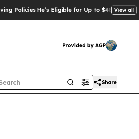
licies
He’s Eligible for Up to $480,000 After Be
View all
Provided by AGP
Share