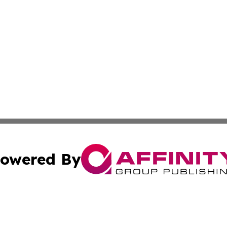
owered By
ubmit Press Release
Terms & Conditions
Copyright/DMCA
Inc. dba Affinity Group Publishing & Florida Finance Tod