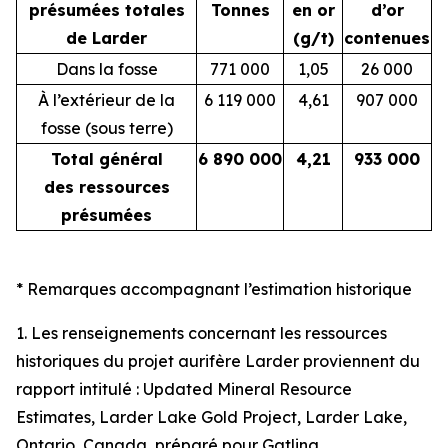
présumées totales
Tonnes
en or
d’or
de Larder
(g/t)
contenues
Dans la fosse
771 000
1,05
26 000
À l’extérieur de la
6 119 000
4,61
907 000
fosse (sous terre)
Total général
6 890 000
4,21
933 000
des ressources
présumées
* Remarques accompagnant l’estimation historique
1. Les renseignements concernant les ressources
historiques du projet aurifère Larder proviennent du
rapport intitulé :
Updated Mineral Resource
Estimates, Larder Lake Gold Project, Larder Lake,
Ontario, Canada
, préparé pour Gatling