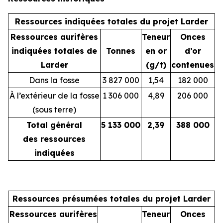
Ressources indiquées totales du projet Larder
Ressources aurifères
Teneur
Onces
indiquées totales de
Tonnes
en or
d’or
Larder
(g/t)
contenues
Dans la fosse
3 827 000
1,54
182 000
À l’extérieur de la fosse
1 306 000
4,89
206 000
(sous terre)
Total général
5 133 000
2,39
388 000
des ressources
indiquées
Ressources présumées totales du projet Larder
Ressources aurifères
Teneur
Onces