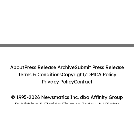
About
Press Release Archive
Submit Press Release
Terms & Conditions
Copyright/DMCA Policy
Privacy Policy
Contact
© 1995-2026 Newsmatics Inc. dba Affinity Group
Publishing & Florida Finance Today. All Rights
Reserved.
Cookie Settings / Your Privacy Choices