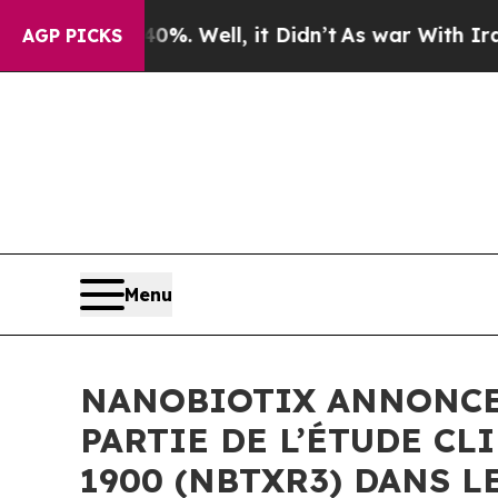
%. Well, it Didn’t
As war With Iran Drove oil P
AGP PICKS
Menu
NANOBIOTIX ANNONCE
PARTIE DE L’ÉTUDE CL
1900 (NBTXR3) DANS 