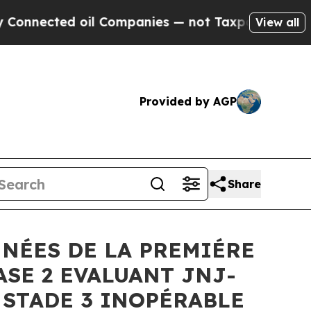
oil Companies — not Taxpayers — the Chance to C
View all
Provided by AGP
Share
NÉES DE LA PREMIÉRE
ASE 2 EVALUANT JNJ-
 STADE 3 INOPÉRABLE