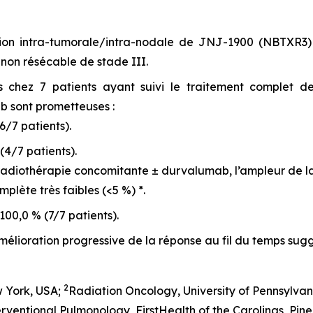
ction intra-tumorale/intra-nodale de JNJ-1900 (NBTXR3) 
 non résécable de stade III.
ées chez 7 patients ayant suivi le traitement complet 
b sont prometteuses :
6/7 patients).
(4/7 patients).
oradiothérapie concomitante ± durvalumab, l’ampleur de l
lète très faibles (<5 %) *.
100,0 % (7/7 patients).
mélioration progressive de la réponse au fil du temps sugg
2
 York, USA;
Radiation Oncology, University of Pennsylvan
erventional Pulmonology, FirstHealth of the Carolinas, Pine