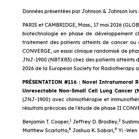
Données présentées par Johnson & Johnson lors 
PARIS et CAMBRIDGE, Mass., 17 mai 2026 (GL
biotechnologie en phase de développement clin
traitement des patients atteints de cancer ou
CONVERGE, un essai clinique randomisé de phase
JNJ-1900 (NBTXR3) chez des patients atteints d'
2026 de la
European Society for Radiotherapy 
PRÉSENTATION #116 : Novel Intratumoral R
Unresectable Non-Small Cell Lung Cancer 
(JNJ-1900) avec chimiothérapie et immunothéra
résultats précoces de l'étude de phase II CON
1
2
Benjamin T. Cooper,
Jeffrey D. Bradley,
Sushma
8
9
Matthew Scarlotta,
Joshua K. Sabari,
Yi -Wen