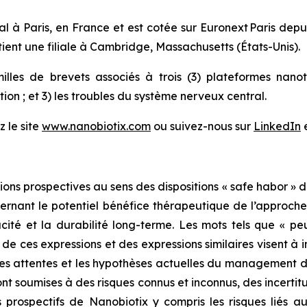
al à Paris, en France et est cotée sur Euronext Paris dep
nt une filiale à Cambridge, Massachusetts (États-Unis).
illes de brevets associés à trois (3) plateformes nan
bution ; et 3) les troubles du système nerveux central.
z le site
www.nanobiotix.com
ou suivez-nous sur
LinkedIn
s prospectives au sens des dispositions « safe habor » du
rnant le potentiel bénéfice thérapeutique de l’approche 
cité et la durabilité long-terme. Les mots tels que « peut »
ve de ces expressions et des expressions similaires visent à
les attentes et les hypothèses actuelles du management de
ont soumises à des risques connus et inconnus, des incertit
 prospectifs de Nanobiotix y compris les risques liés au