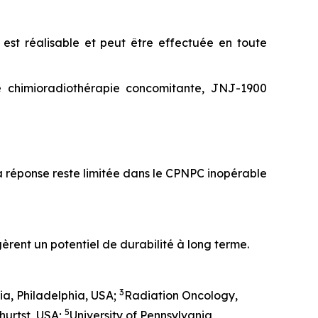
est réalisable et peut être effectuée en toute
de chimioradiothérapie concomitante, JNJ-1900
a réponse reste limitée dans le CPNPC inopérable
èrent un potentiel de durabilité à long terme.
3
ia, Philadelphia, USA;
Radiation Oncology,
5
hurtst, USA;
University of Pennsylvania,