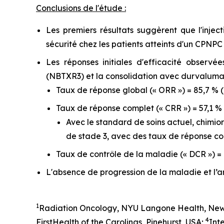
Conclusions de l'étude :
Les premiers résultats suggèrent que l'inje
sécurité chez les patients atteints d'un CPNPC
Les réponses initiales d'efficacité observ
(NBTXR3) et la consolidation avec durvaluma
Taux de réponse global (« ORR ») = 85,7 % (
Taux de réponse complet (« CRR ») = 57,1 % 
Avec le standard de soins actuel, chimi
de stade 3, avec des taux de réponse comp
Taux de contrôle de la maladie (« DCR ») = 
L'absence de progression de la maladie et l’a
1
Radiation Oncology, NYU Langone Health, New
4
FirstHealth of the Carolinas, Pinehurst, USA;
Int