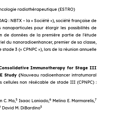
oncologie radiothérapeutique (ESTRO)
Q : NBTX – la « Société »), société française de
anoparticules pour élargir les possibilités de
on de données de la première partie de l'étude
iel du nanoradioenhancer, premier de sa classe,
stade 3 (« CPNPC »), lors de la réunion annuelle
Consolidative Immunotherapy for Stage III
E Study (
Nouveau radioenhancer intratumoral
 cellules non résécable de stade III (CPNPC) :
5
6
7
n C. Ma,
Isaac Laniado,
Melina E. Marmarelis,
0
5
David M. DiBardino