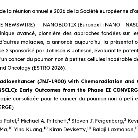
de la réunion annuelle 2026 de la Société européenne d'
OBE NEWSWIRE) --
NANOBIOTIX
(Euronext : NANO – NASDA
ique avancé, pionnière des approches fondées sur les n
 d’autres maladies, a annoncé aujourd'hui la présentati
 2 sponsorisé par Johnson & Johnson, évaluant le potent
un cancer du poumon non à petites cellules inopérable de 
and Oncology
(ESTRO 2026).
adioenhancer (JNJ-1900) with Chemoradiation and 
(NSCLC): Early Outcomes from the Phase II CONVERG
pie consolidée pour le cancer du poumon non à petites
VERGE)
3
4
2
 Patel,
Michael A. Pritchett,
Steven J. Feigenberg,
Kevi
10
10
10
1
 Ma,
Yina Kuang,
Kiran Devisetty,
Balaji Laxmanan,