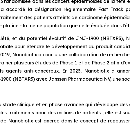
randomisée dans les cancers épidermoïdes de la tête et
 a accordé la désignation réglementaire Fast Track 
traitement des patients atteints de carcinome épidermoïd
e platine - la même population que celle évaluée dans l’é
iété, et du potentiel évolutif de JNJ-1900 (NBTXR3), N
globale pour étendre le développement du produit candi
n 2019, Nanobiotix a conclu une collaboration de recherch
rainer plusieurs études de Phase 1 et de Phase 2 afin d’
ts agents anti-cancéreux. En 2023, Nanobiotix a anno
-1900 (NBTXR3) avec Janssen Pharmaceutica NV, une soci
u stade clinique et en phase avancée qui développe des
des traitements pour des millions de patients ; elle est 
 de Nanobiotix est ancrée dans le concept de repousser l